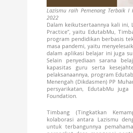
Lazismu raih Pemenang Terbaik I K
2022
Dalam keikutsertaannya kali ini
Practice”, yaitu EdutabMu, Tim
program pendidikan berbasis tekn
masa pandemi, yaitu menyelesaik
dalam aplikasi belajar ini juga 
Selain penyediaan sarana bela
kapasitas guru serta kesejaht
pelaksanaannya, program Eduta
Menengah (Dikdasmen) PP Muham
persyarikatan, EdutabMu jug
Foundation.
Timbang (Tingkatkan Kemam
kolaborasi antara Lazismu deng
untuk terbangunnya pemahama