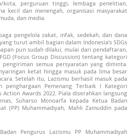
/kota, perguruan tinggi, lembaga penelitian,
ha kecil dan menengah, organisasi masyarakat
g muda, dan media.
aga pengelola zakat, infak, sedekah, dan dana
 yang turut ambil bagian dalam Indonesia’s SDGs
apan pun sudah dilalui, mulai dari pendaftaran,
FGD (Focus Group Discussion) tentang kategori
s pengiriman semua persyaratan yang diminta.
nyaringan ketat hingga masuk pada lima besar
ara. Setelah itu, Lazismu berhasil masuk pada
ih penghargaan Pemenang Terbaik I Kategori
s Action Awards 2022. Piala diserahkan langsung
enas, Suharso Monoarfa kepada Ketua Badan
at (PP) Muhammadiyah, Mahli Zainuddin pada
a Badan Pengurus Lazismu PP Muhammadiyah