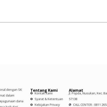
onal dengan SK
Tentang Kami
Alamat
Kontak Kami
Jl. Popda, Nusukan, Kec. B
dmat dalam
Syarat & Ketentuan
57138
dayagunaan dana
Kebijakan Privacy
CALL CENTER : 0811 265
ya baik dari