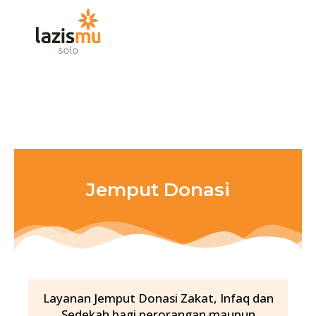
Skip
to
content
Jemput Donasi
Layanan Jemput Donasi Zakat, Infaq dan
Sedekah bagi perorangan maupun