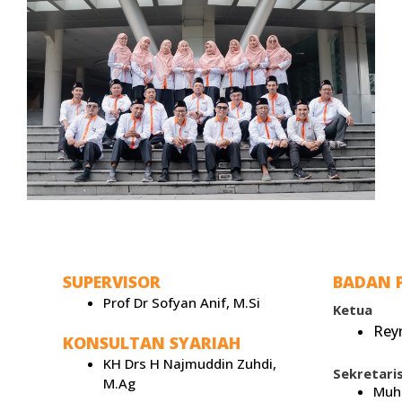
SUPERVISOR
BADAN 
Prof Dr Sofyan Anif, M.Si
Ketua
Reyn
KONSULTAN SYARIAH
KH Drs H Najmuddin Zuhdi,
Sekretari
M.Ag
Muha