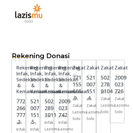
Skip
to
content
Rekening Donasi
Rekening
Rekening
Rekening
Rekening
Zakat
Zakat
Zakat
Zakat
Infak,
Infak,
Infak,
Infak,
771
521
502
2009
Sedekah
Sedekah
Sedekah
Sedekah
155
007
278
023
&
&
&
&
666
151
9104
726
Kemanusiaan
Kemanusiaan
Kemanusiaan
Kemanusiaan
a.n.
a.n.
9
4
Zakat
Zakat
a.n.
a.n.
772
521
502
2009
Lazismu
Lazismu
Zakat
Zakat
266
007
289
023
Solo
Solo
Lazismu
Lazismu
777
151
1011
742
a.n.
a.n.
Solo
Solo
2
5
Infak
Infak
a.n.
a.n.
Lazismu
Lazismu
Infak
Infak