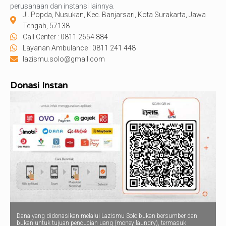
perusahaan dan instansi lainnya.
Jl. Popda, Nusukan, Kec. Banjarsari, Kota Surakarta, Jawa
Tengah, 57138
Call Center : 0811 2654 884
Layanan Ambulance : 0811 241 448
lazismu.solo@gmail.com
Donasi Instan
Dana yang didonasikan melalui Lazismu Solo bukan bersumber dan
bukan untuk tujuan pencucian uang (money laundry), termasuk