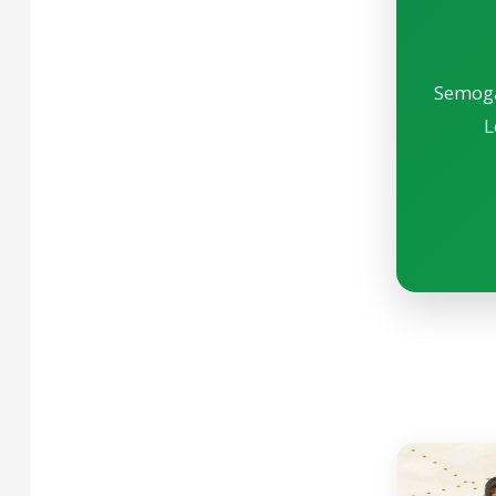
Semoga
L