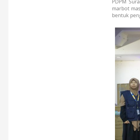
PDPM Surak
marbot masj
bentuk pen