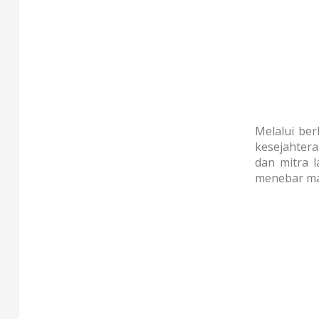
Melalui be
kesejahter
dan mitra 
menebar ma