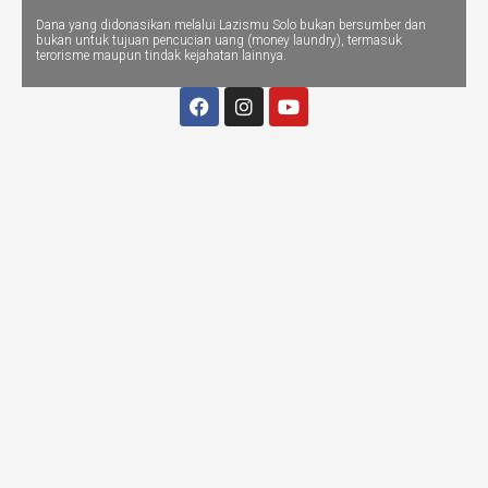
Dana yang didonasikan melalui Lazismu Solo bukan bersumber dan
bukan untuk tujuan pencucian uang (money laundry), termasuk
terorisme maupun tindak kejahatan lainnya.
F
I
Y
a
n
o
c
s
u
e
t
t
b
a
u
o
g
b
o
r
e
k
a
m