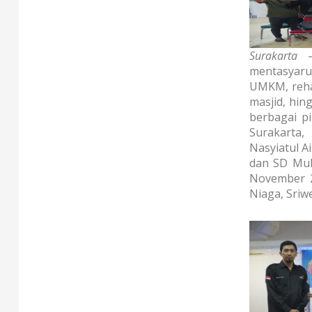
Surakarta
– 
mentasyaru
UMKM, rehab
masjid, hin
berbagai p
Surakarta,
Nasyiatul 
dan SD Muh
November 
Niaga, Sriwe