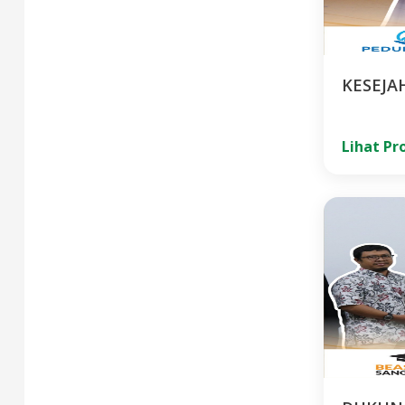
KESEJA
Lihat P