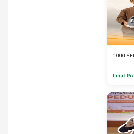
1000 S
Lihat P