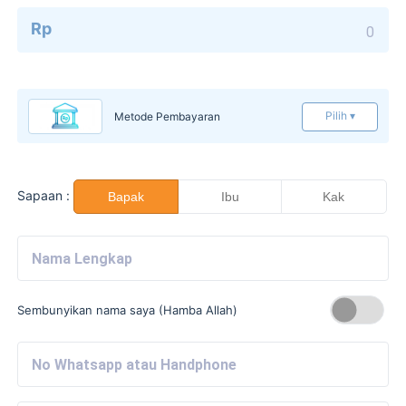
Rp
Pilih ▾
Metode Pembayaran
Sapaan :
Bapak
Ibu
Kak
Sembunyikan nama saya (Hamba Allah)