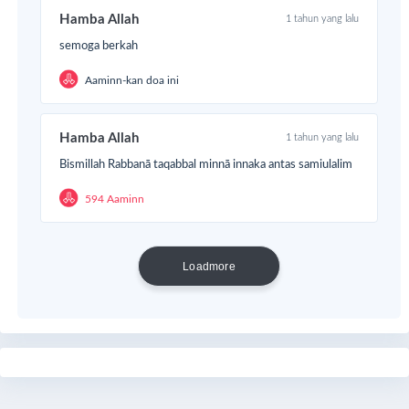
Hamba Allah
1 tahun yang lalu
semoga berkah
Aaminn-kan doa ini
Hamba Allah
1 tahun yang lalu
Bismillah Rabbanā taqabbal minnā innaka antas samiulalim
594 Aaminn
Loadmore